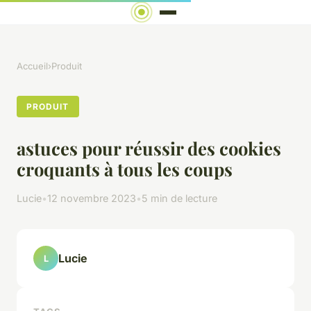
Accueil
›
Produit
PRODUIT
astuces pour réussir des cookies
croquants à tous les coups
Lucie
•
12 novembre 2023
•
5 min de lecture
Lucie
L