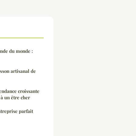
ande du monde :
sson artisanal de
endance croissante
 à un être cher
ntreprise parfait