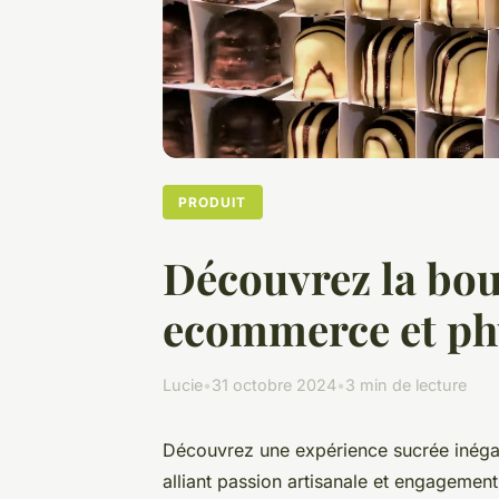
PRODUIT
Découvrez la bout
ecommerce et ph
Lucie
•
31 octobre 2024
•
3 min de lecture
Découvrez une expérience sucrée inégal
alliant passion artisanale et engagemen