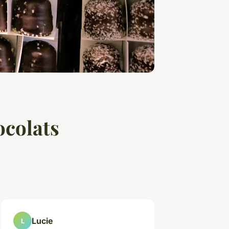
ocolats
Lucie
L