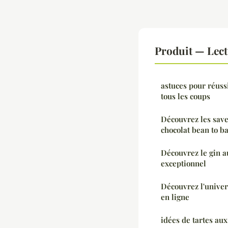
Produit — Lec
astuces pour réuss
tous les coups
Découvrez les save
chocolat bean to b
Découvrez le gin a
exceptionnel
Découvrez l'univer
en ligne
idées de tartes aux 