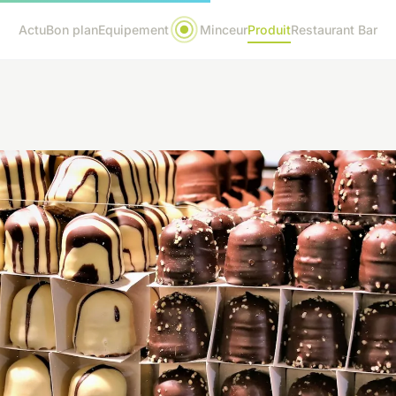
Actu
Bon plan
Equipement
Minceur
Produit
Restaurant Bar