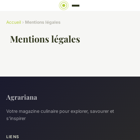
Accueil
›
Mentions légales
Mentions légales
Agrariana
Votre magazine culinaire pour explorer, savourer et
s'inspirer
LIENS