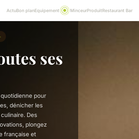
Actu
Bon plan
Equipement
Minceur
Produit
Restaurant Bar

outes ses
n quotidienne pour
es, dénicher les
 culinaire. Des
ovations, plongez
e française et