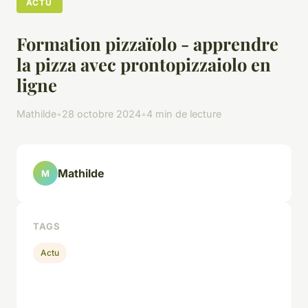
ACTU
Formation pizzaïolo - apprendre
la pizza avec prontopizzaiolo en
ligne
Mathilde
•
28 octobre 2024
•
4 min de lecture
Mathilde
M
TAGS
Actu