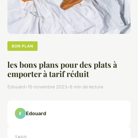
BON PLAN
les bons plans pour des plats à
emporter à tarif réduit
Edouard
•
10 novembre 2023
•
6 min de lecture
Edouard
E
TAGS