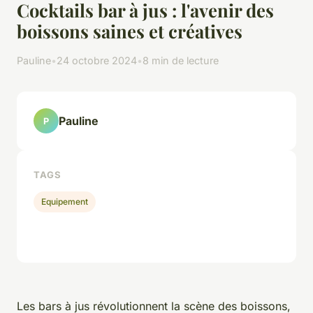
Cocktails bar à jus : l'avenir des
boissons saines et créatives
Pauline
•
24 octobre 2024
•
8 min de lecture
Pauline
P
TAGS
Equipement
Les bars à jus révolutionnent la scène des boissons,